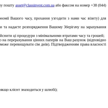
нну пошту
asset@classinvest.com.ua
або факсом на номер +38 (044)
номії Вашого часу, прохання узгодити з нами час візиту) для
ти та надаєте розпорядження Вашому Зберігачу на зарахування
дійснити ці процедури з мінімальними втратами часу та грошей;
ю на перерахування цінних паперів на Ваш рахунок (відповідно
 може перевищувати сім днів). Підтвердженням права власності
якщо клієнт знаходиться у шлюбі);