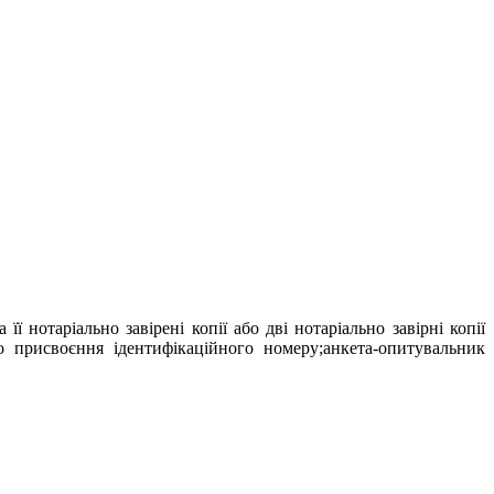
ї нотаріально завірені копії або дві нотаріально завірні копії
 присвоєння ідентифікаційного номеру;анкета-опитувальник