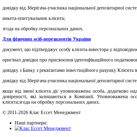
довідку від Зберігача-учасника національної депозитарної сист
анкета-опитувальник клієнта;
згода на обробку персональних даних.
Для фізичних осіб-нерезидентів України
документ, що підтверджує особу клієнта-інвестора у відповідно
оригінал довідки про присвоєння ідентифікаційного податковог
довідку з Банку з реквізитами інвестиційного рахунку Клієнта в
довідку від Зберігача-учасника національної депозитарної сист
якщо від імені клієнта діє уповноважена особа, додатково нада
довіреності, які залишаються в Компанії. Уповноважена о
клієнта;згода на обробку персональних даних.
© 2011-2026 Клас Ессет Менеджмент
Наші партнери: