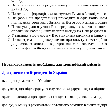
Фонду;
Ви заповнюєте попередню Заявку на придбання цінних па
287-62-53;
На основі інформації, яка вказується Вами в Заявці, ми г
Ви (або Ваш представник) приходите в офіс нашої Компа
підписання оригіналу Заявки та Договору купівлі-прода
Після укладання угоди Ви перераховуєте кошти на поточ
оплачених Вами цінних паперів Фонду на Ваш рахунок в 
У випадку відсутності у Вас відкритих рахунків в Банку 
Після отримання підтвердження про оплату інвестиційни
до діючого законодавства, строк між сплатою Вами варто
на сертифікати Фонду є виписка з рахунку в цінних папер
Перелік документів необхідних для ідентифікації клієнтів
Для фізичних осіб-резидентів України
паспорт громадянина України;
документ, що підтверджує згоду чоловіка (дружини) на підписа
оригінал довідки про присвоєння ідентифікаційного номеру;
довідку з Банку з реквізитами поточного рахунку Клієнта відкр