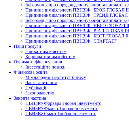
Інформація про порядок депонування та виплат
Припинення діяльності ПВНЗІФ "БРОК ГЛОБАЛ
Припинення діяльності ПВНЗІФ "ТРЕЙД ГЛОБ
Інформація про порядок депонування та виплат
Припинення діяльності ПВНЗІФ "ЄВРО ГЛОБАЛ
Припинення діяльності ПВНЗІФ "РІАЛ ГЛОБАЛ
Припинення діяльності ПВНЗІФ "БЕСТ ГЛОБАЛ
Припинення діяльності ПВНЗІФ "СТАРТАП"
Наші послуги
Приватним клієнтам
Корпоративним клієнтам
Отримати фінансування
Інвестиції та позики
Фінансова освіта
Міжнародний інститут бізнесу
Часті запитання
Публікації
Законодавство
Закрита частина
ПВНЗІФ Форвард Глобал Інвестментс
ПВНЗІФ Фьорст Глобал Інвестментс
ПВНЗІФ Смарт Глобал Інвестментс