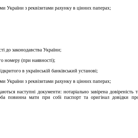
еми України з реквізитами рахунку в цінних паперах;
сті до законодавства України;
о номеру (при наявності);
ідкритого в українській банківський установі;
еми України з реквізитами рахунку в цінних паперах;
ються наступні документи: нотаріально завірена довіреність та ї
соба повинна мати при собі паспорт та оригінал довідки про