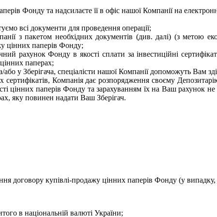
перів Фонду та надсилаєте її в офіс нашої Компанії на електро
отуємо всі документи для проведення операції;
нії з пакетом необхідних документів (див. далі) (з метою еко
жу цінних паперів Фонду;
ний рахунок Фонду в якості сплати за інвестиційні сертифіка
цінних паперах;
та/або у Зберігача, спеціалісти нашої Компанії допоможуть Вам з
х сертифікатів, Компанія дає розпорядження своєму Депозитарі
сті цінних паперів Фонду та зарахуванням їх на Ваш рахунок не
ах, яку повинен надати Ваш Зберігач.
ння договору купівлі-продажу цінних паперів Фонду (у випадку, 
итого в національній валюті України;