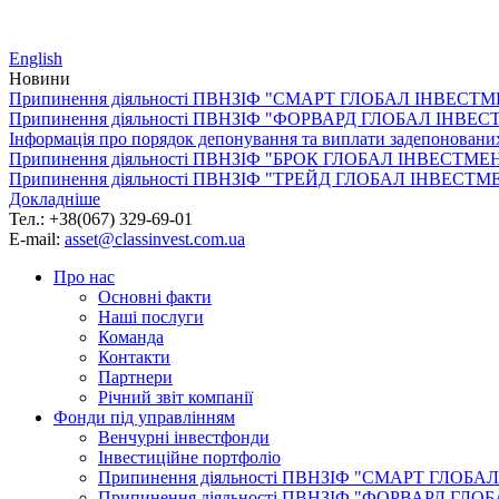
English
Новини
Припинення діяльності ПВНЗІФ "СМАРТ ГЛОБАЛ ІНВЕСТ
Припинення діяльності ПВНЗІФ "ФОРВАРД ГЛОБАЛ ІНВЕ
Інформація про порядок депонування та виплати задепоно
Припинення діяльності ПВНЗІФ "БРОК ГЛОБАЛ ІНВЕСТМЕ
Припинення діяльності ПВНЗІФ "ТРЕЙД ГЛОБАЛ ІНВЕСТМ
Докладніше
Тел.: +38(067) 329-69-01
E-mail:
asset@classinvest.com.ua
Про нас
Основні факти
Наші послуги
Команда
Контакти
Партнери
Річний звіт компанії
Фонди під управлінням
Венчурні інвестфонди
Інвестиційне портфоліо
Припинення діяльності ПВНЗІФ "СМАРТ ГЛОБ
Припинення діяльності ПВНЗІФ "ФОРВАРД ГЛ